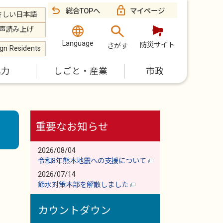
総合TOPへ
マイページ
さしい日本語
声読み上げ
Language
防災サイト
さがす
ign Residents
魅力
しごと・産業
市政
重要なお知らせ
2026/08/04
令和8年熊本地震への支援について
2026/07/14
節水対策本部を解散しました
カウントダウン