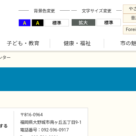
や
背景色変更
文字サイズ変更
音
Fore
子ども・教育
健康・福祉
市の
ンター
〒816-0964
福岡県大野城市南ヶ丘五丁目9-1
する
電話番号：092-596-0917