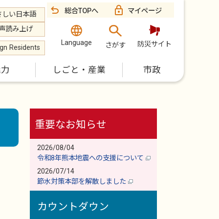
総合TOPへ
マイページ
さしい日本語
声読み上げ
Language
防災サイト
さがす
ign Residents
魅力
しごと・産業
市政
重要なお知らせ
2026/08/04
令和8年熊本地震への支援について
2026/07/14
節水対策本部を解散しました
カウントダウン