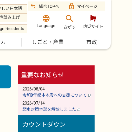
総合TOPへ
マイページ
さしい日本語
声読み上げ
Language
防災サイト
さがす
ign Residents
魅力
しごと・産業
市政
重要なお知らせ
2026/08/04
令和8年熊本地震への支援について
2026/07/14
節水対策本部を解散しました
カウントダウン