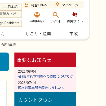
総合TOPへ
マイページ
さしい日本語
声読み上げ
Language
防災サイト
さがす
ign Residents
魅力
しごと・産業
市政
令和2年度
重要なお知らせ
2026/08/04
令和8年熊本地震への支援について
2026/07/14
節水対策本部を解散しました
カウントダウン