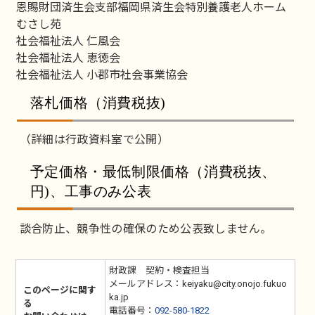
恩賜財団済生会支部福岡県済生会特別養護老人ホーム
むさし苑
社会福祉法人 仁風会
社会福祉法人 恵徳会
社会福祉法人 小郡市社会事業協会
落札価格（消費税抜)
（詳細は行政資料室で公開）
予定価格・最低制限価格（消費税抜、
円)、工事のみ公表
談合防止、競争性の確保のため公表致しません。
財政課 契約・検査担当
メールアドレス：keiyaku@city.onojo.fukuo
このページに関す
ka.jp
る
電話番号：
092-580-1822