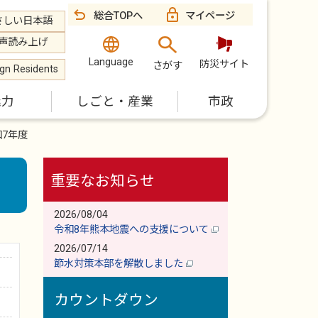
総合TOPへ
マイページ
さしい日本語
声読み上げ
Language
防災サイト
さがす
ign Residents
魅力
しごと・産業
市政
和7年度
重要なお知らせ
2026/08/04
令和8年熊本地震への支援について
2026/07/14
節水対策本部を解散しました
カウントダウン