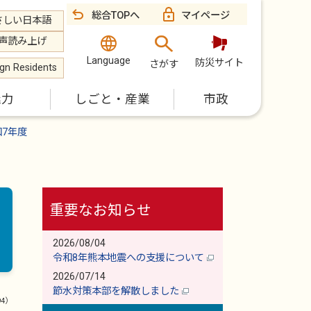
総合TOPへ
マイページ
さしい日本語
声読み上げ
Language
防災サイト
さがす
ign Residents
魅力
しごと・産業
市政
和7年度
重要なお知らせ
2026/08/04
令和8年熊本地震への支援について
2026/07/14
節水対策本部を解散しました
94）