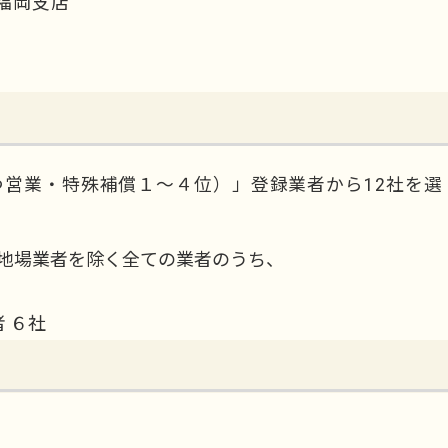
福岡支店
つ営業・特殊補償１～４位）」登録業者から12社を選
 地場業者を除く全ての業者のうち、
 ６社