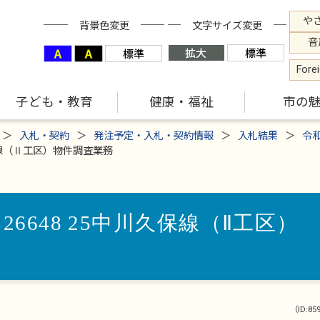
や
背景色変更
文字サイズ変更
音
Fore
子ども・教育
健康・福祉
市の
入札・契約
発注予定・入札・契約情報
入札結果
令
久保線（Ⅱ工区）物件調査業務
26648 25中川久保線（Ⅱ工区）
（ID:85