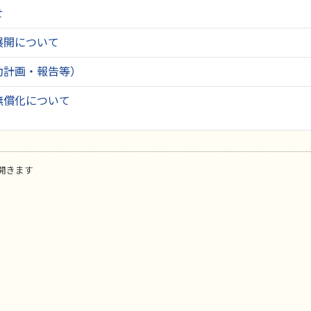
せ
展開について
動計画・報告等）
無償化について
開きます