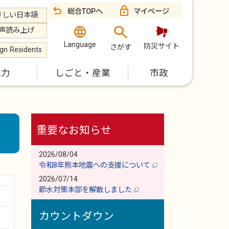
総合TOPへ
マイページ
さしい日本語
声読み上げ
Language
防災サイト
さがす
ign Residents
魅力
しごと・産業
市政
重要なお知らせ
2026/08/04
令和8年熊本地震への支援について
2026/07/14
節水対策本部を解散しました
カウントダウン