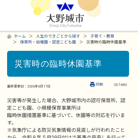
ホーム
人生のできごとから探す
子育て・教育
保育所・幼稚園・認定こども園
災害時の臨時休園基準
災害時の臨時休園基準
印刷
（ID:7469）
最終更新日：
2026年6月17日
災害等が発生した場合、大野城市内の認可保育所、認
定こども園、小規模保育事業所は
臨時休園措置基準に基づいて、休園等の対応を行いま
す。
※気象庁による防災気象情報の見直しが行われたこと
から、令和８年５月29日付けで基準の見直しを行って