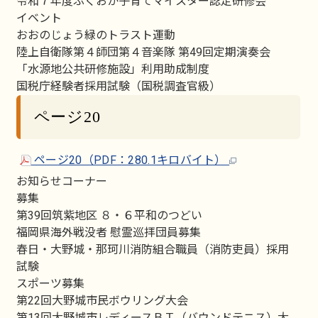
令和７年度ふくおか子育てマイスター認定研修会
イベント
おおのじょう緑のトラスト運動
陸上自衛隊第４師団第４音楽隊 第49回定期演奏会
「水源地公共研修施設」利用助成制度
国税庁経験者採用試験（国税調査官級）
ページ20
ページ20（PDF：280.1キロバイト）
お知らせコーナー
募集
第39回筑紫地区 ８・６平和のつどい
福岡県海外戦没者 慰霊巡拝団員募集
春日・大野城・那珂川消防組合職員（消防吏員）採用
試験
スポーツ募集
第22回大野城市民ボウリング大会
第13回大野城市レディースＢＴ（バウンドテニス）大