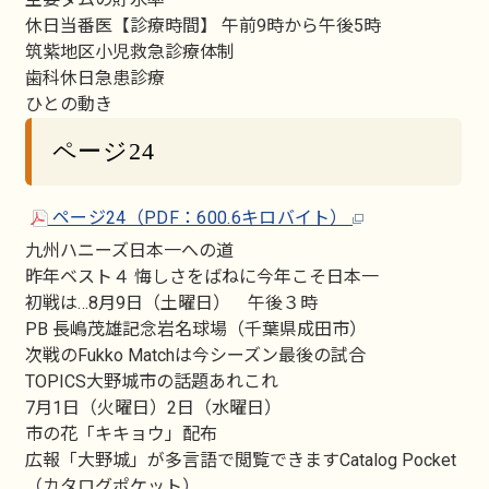
休日当番医【診療時間】 午前9時から午後5時
筑紫地区小児救急診療体制
歯科休日急患診療
ひとの動き
ページ24
ページ24（PDF：600.6キロバイト）
九州ハニーズ日本一への道
昨年ベスト４ 悔しさをばねに今年こそ日本一
初戦は…8月9日（土曜日） 午後３時
PB 長嶋茂雄記念岩名球場（千葉県成田市）
次戦のFukko Matchは今シーズン最後の試合
TOPICS大野城市の話題あれこれ
7月1日（火曜日）2日（水曜日）
市の花「キキョウ」配布
広報「大野城」が多言語で閲覧できますCatalog Pocket
（カタログポケット）