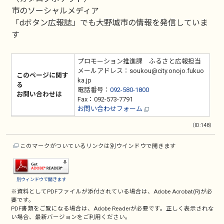
市のソーシャルメディア
「dボタン広報誌」でも大野城市の情報を発信していま
す
プロモーション推進課 ふるさと広報担当
メールアドレス：soukou@city.onojo.fukuo
このページに関す
ka.jp
る
電話番号：
092-580-1800
お問い合わせは
Fax：092-573-7791
お問い合わせフォーム
（ID:148）
このマークがついているリンクは別ウインドウで開きます
別ウィンドウで開きます
※資料としてPDFファイルが添付されている場合は、
Adobe Acrobat(R)
が必
要です。
PDF書類をご覧になる場合は、
Adobe Reader
が必要です。正しく表示されな
い場合、最新バージョンをご利用ください。