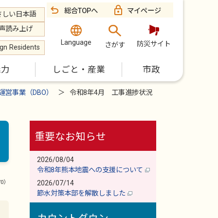
総合TOPへ
マイページ
さしい日本語
声読み上げ
Language
防災サイト
さがす
ign Residents
魅力
しごと・産業
市政
運営事業（DBO）
令和8年4月 工事進捗状況
重要なお知らせ
2026/08/04
令和8年熊本地震への支援について
70）
2026/07/14
節水対策本部を解散しました