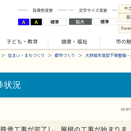
や
背景色変更
文字サイズ変更
音
Fore
子ども・教育
健康・福祉
市の
住まい・まちづくり
都市づくり
大野城市高架下等整備・
捗状況
（ID:87
の鉄骨工事が完了し、屋根の工事が始まりま