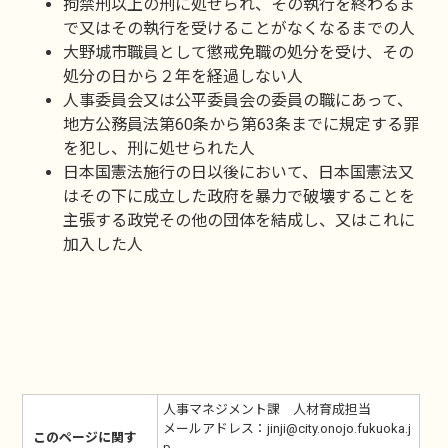
拘禁刑以上の刑に処せられ、その執行を終わるま
で又はその執行を受けることがなくなるまでの人
大野城市職員として懲戒免職の処分を受け、その
処分の日から２年を経過しない人
人事委員会又は公平委員会の委員の職にあって、
地方公務員法第60条から第63条までに規定する罪
を犯し、刑に処せられた人
日本国憲法施行の日以後において、日本国憲法又
はその下に成立した政府を暴力で破壊することを
主張する政党その他の団体を結成し、又はこれに
加入した人
人事マネジメント課 人材育成担当
メールアドレス：jinji@city.onojo.fukuoka.j
このページに関す
p