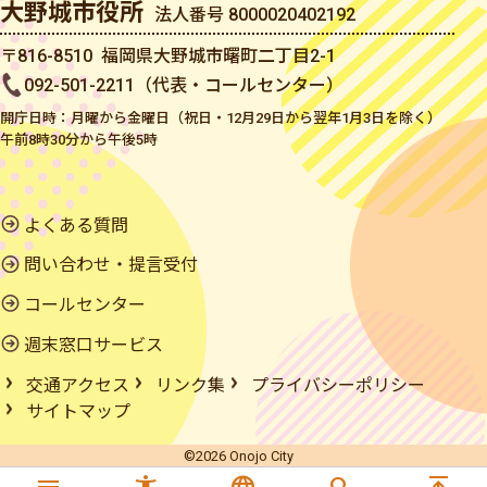
大野城市役所
法人番号 8000020402192
〒816-8510 福岡県大野城市曙町二丁目2-1
092-501-2211（代表・コールセンター）
開庁日時：月曜から金曜日（祝日・12月29日から翌年1月3日を除く）
午前8時30分から午後5時
よくある質問
問い合わせ・提言受付
コールセンター
週末窓口サービス
交通アクセス
リンク集
プライバシーポリシー
サイトマップ
©2026 Onojo City
menu
accessibility_new
language
search
vertical_align_top