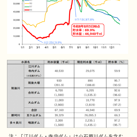
注：「江川ダム・寺内ダム」は小石原川ダムを含む