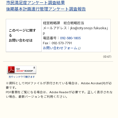
市民満足度アンケート調査結果
後期基本計画進行管理アンケート調査報告
経営戦略課 総合戦略担当
メールアドレス：jks@city.onojo.fukuoka.j
このページに関す
p
る
電話番号：
092-580-1805
お問い合わせは
Fax：092-573-7791
お問い合わせフォーム
（ID:67）
別ウィンドウで開きます
※資料としてPDFファイルが添付されている場合は、
Adobe Acrobat(R)
が必
要です。
PDF書類をご覧になる場合は、
Adobe Reader
が必要です。正しく表示されな
い場合、最新バージョンをご利用ください。