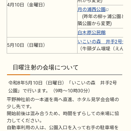
所から変更)
4月10日（金曜日）
月の浦西公園
(昨年の柳ヶ浦公園と月
隣公園から変更)
白木原公民館
いこいの森 井手2号公
5月10日（日曜日）
（牛頸ダム堰堤（えんて
日曜注射の会場について
令和8年5月10日（日曜日）「いこいの森 井手2号
公園」で行います。（9時～10時30分）
平野神社前の一本道を南へ直進、ホタル見学会会場の
少し先です。
開始前後は混み合うため、時間をずらしての来場に協
力してください。
自動車利用の人は、公園入口を入って右手の駐車場を