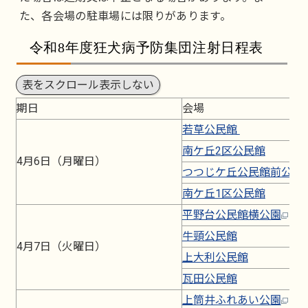
た、各会場の駐車場には限りがあります。
令和8年度狂犬病予防集団注射日程表
表をスクロール表示しない
期日
会場
若草公民館
南ケ丘2区公民館
4月6日（月曜日）
つつじケ丘公民館前公園
南ケ丘1区公民館
平野台公民館横公園
牛頸公民館
4月7日（火曜日）
上大利公民館
瓦田公民館
上筒井ふれあい公園