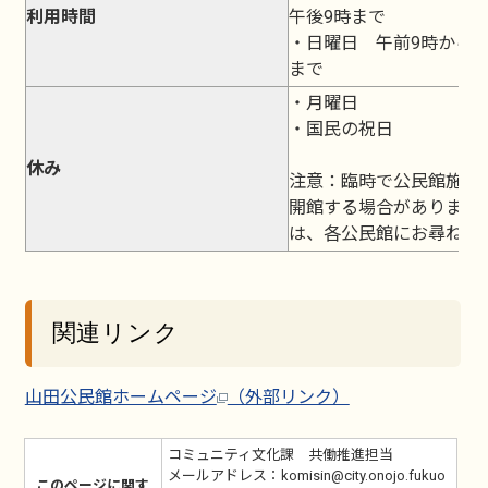
利用時間
午後9時まで
・日曜日 午前9時から午
まで
・月曜日
・国民の祝日
休み
注意：臨時で公民館施設
開館する場合があります
は、各公民館にお尋ねく
関連リンク
山田公民館ホームページ
（外部リンク）
コミュニティ文化課 共働推進担当
メールアドレス：komisin@city.onojo.fukuo
このページに関す