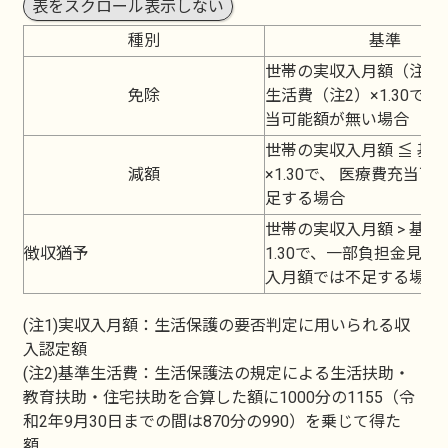
表をスクロール表示しない
種別
基準
世帯の実収入月額（注1）
免除
生活費（注2）×1.30で
当可能額が無い場合
世帯の実収入月額 ≦ 基
減額
×1.30で、 医療費充当可
足する場合
世帯の実収入月額 > 基準
徴収猶予
1.30で、一部負担金見込
入月額では不足する場合
(注1)実収入月額：生活保護の要否判定に用いられる収
入認定額
(注2)基準生活費：生活保護法の規定による生活扶助・
教育扶助・住宅扶助を合算した額に1000分の1155（令
和2年9月30日までの間は870分の990）を乗じて得た
額