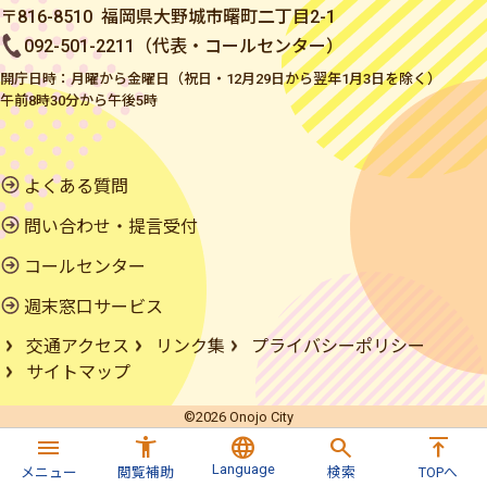
〒816-8510 福岡県大野城市曙町二丁目2-1
092-501-2211（代表・コールセンター）
開庁日時：月曜から金曜日（祝日・12月29日から翌年1月3日を除く）
午前8時30分から午後5時
よくある質問
問い合わせ・提言受付
コールセンター
週末窓口サービス
交通アクセス
リンク集
プライバシーポリシー
サイトマップ
©2026 Onojo City
menu
accessibility_new
language
search
vertical_align_top
Language
メニュー
閲覧補助
検索
TOPへ