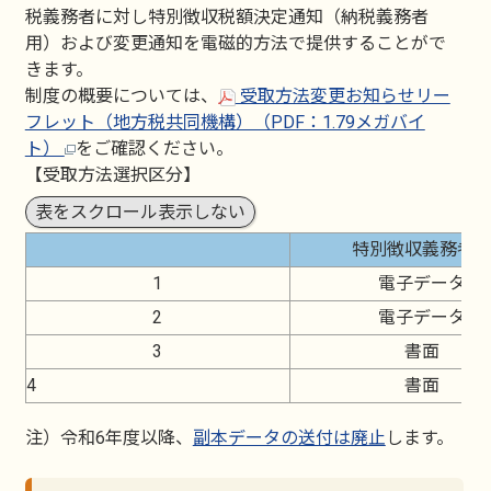
税義務者に対し特別徴収税額決定通知（納税義務者
用）および変更通知を電磁的方法で提供することがで
きます。
制度の概要については、
受取方法変更お知らせリー
フレット（地方税共同機構）（PDF：1.79メガバイ
ト）
をご確認ください。
【受取方法選択区分】
表をスクロール表示しない
特別徴収義務者
1
電子データ
2
電子データ
3
書面
4
書面
注）令和6年度以降、
副本データの送付は廃止
します。