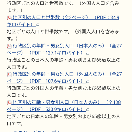
行政区ごとの人口と世帯数です。（外国人人口を含み
ます。）
地区別の人口と世帯数（全3ページ） （PDF：34.9
キロバイト）
地区ごとの人口と世帯数です。（外国人人口を含みま
す。）
行政区別の年齢・男女別人口（日本人のみ）（全27
ページ） （PDF：127.1キロバイト）
行政区ごとの日本人の年齢・男女別および65歳以上の
人口です。
行政区別の年齢・男女別人口（外国人のみ）（全27
ページ） （PDF：107.6キロバイト）
行政区ごとの外国人の年齢・男女別および65歳以上の
人口です。
地区別の年齢・男女別人口（日本人のみ） （全138
ページ） （PDF：533.9キロバイト）
地区ごとの日本人の年齢・男女別および65歳以上の人
口です。