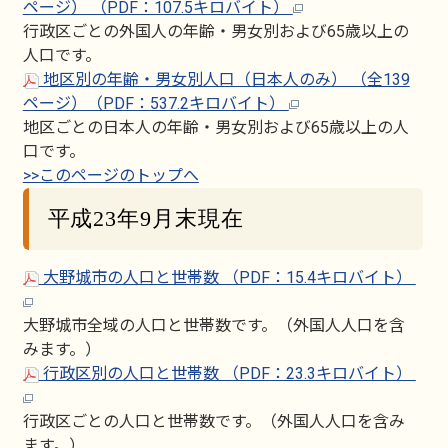
ページ） （PDF：107.5キロバイト）
行政区ごとの外国人の年齢・男女別および65歳以上の
人口です。
地区別の年齢・男女別人口（日本人のみ） （全139
ページ）（PDF：537.2キロバイト）
地区ごとの日本人の年齢・男女別および65歳以上の人
口です。
>>このページのトップへ
平成23年9月末現在
大野城市の人口と世帯数 （PDF：15.4キロバイト）
大野城市全域の人口と世帯数です。（外国人人口を含
みます。）
行政区別の人口と世帯数 （PDF：23.3キロバイト）
行政区ごとの人口と世帯数です。（外国人人口を含み
ます。）