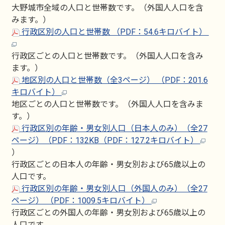
大野城市全域の人口と世帯数です。（外国人人口を含
みます。）
行政区別の人口と世帯数 （PDF：54.6キロバイト）
行政区ごとの人口と世帯数です。（外国人人口を含み
ます。）
地区別の人口と世帯数（全3ページ） （PDF：201.6
キロバイト）
地区ごとの人口と世帯数です。（外国人人口を含みま
す。）
行政区別の年齢・男女別人口（日本人のみ）（全27
ページ）（PDF：132KB（PDF：127.2キロバイト）
）
行政区ごとの日本人の年齢・男女別および65歳以上の
人口です。
行政区別の年齢・男女別人口（外国人のみ）（全27
ページ） （PDF：1009.5キロバイト）
行政区ごとの外国人の年齢・男女別および65歳以上の
人口です。