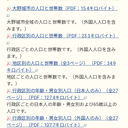
大野城市の人口と世帯数（PDF：15.4キロバイト）
大野城市全域の人口と世帯数です。（外国人人口を含
みます。）
行政区別の人口と世帯数 （PDF：23.3キロバイト）
行政区ごとの人口と世帯数です。（外国人人口を含み
ます。）
地区別の人口と世帯数（全3ページ） （PDF：34.9
キロバイト）
地区ごとの人口と世帯数です。（外国人人口を含みま
す。）
行政区別の年齢・男女別人口（日本人のみ）（全27
ページ） （PDF：127.4キロバイト）
行政区ごとの日本人の年齢・男女別および65歳以上の
人口です。
行政区別の年齢・男女別人口（外国人のみ）（全27
ページ） （PDF：107.7キロバイト）