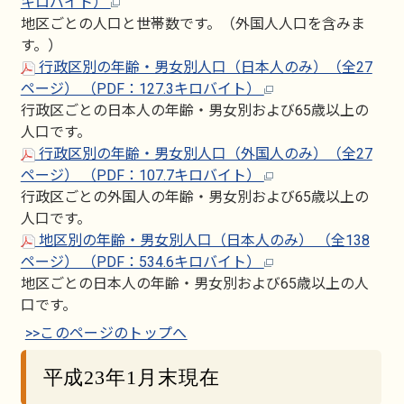
キロバイト）
地区ごとの人口と世帯数です。（外国人人口を含みま
す。）
行政区別の年齢・男女別人口（日本人のみ）（全27
ページ） （PDF：127.3キロバイト）
行政区ごとの日本人の年齢・男女別および65歳以上の
人口です。
行政区別の年齢・男女別人口（外国人のみ）（全27
ページ） （PDF：107.7キロバイト）
行政区ごとの外国人の年齢・男女別および65歳以上の
人口です。
地区別の年齢・男女別人口（日本人のみ） （全138
ページ） （PDF：534.6キロバイト）
地区ごとの日本人の年齢・男女別および65歳以上の人
口です。
>>このページのトップへ
平成23年1月末現在