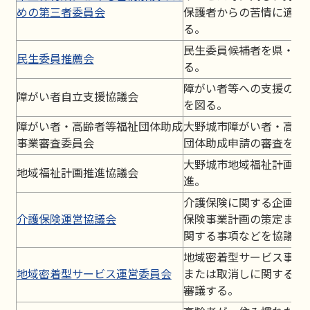
めの第三者委員会
保護者からの苦情に適切
る。
民生委員候補者を県・国
民生委員推薦会
る。
障がい者等への支援の体
障がい者自立支援協議会
を図る。
障がい者・高齢者等福祉団体助成
大野城市障がい者・高齢
事業審査委員会
団体助成申請の審査を行
大野城市地域福祉計画の
地域福祉計画推進協議会
進。
介護保険に関する企画立
介護保険運営協議会
保険事業計画の策定また
関する事項などを協議す
地域密着型サービス事業
地域密着型サービス運営委員会
または取消しに関する事
審議する。