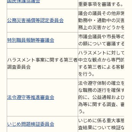
国民保護協議会
重要事項を審議する。
議会の議員その他非常勤
公務災害補償等認定委員会
勤務中・通勤中の災害に
務上の災害かどうかを認
市議会議員や市長等の報
特別職員報酬等審議会
の額について審議する。
ハラスメントに対して、
ハラスメント事案に関する第三者
中立な観点から専門的な
調査委員会
する第三者による客観的
を行う。
法令遵守体制の確立を図
な職務の遂行を確保する
法令遵守等推進審査会
的に、公益通報および不
為等に関する調査、審査
う。
いじめに係る重大事態に
いじめ問題検証委員会
査結果について検証など