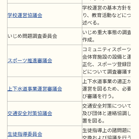
学校運営の基本方針を承
学校運営協議会
り、教育活動などについ
述べる。
いじめ重大事態の調査及
いじめ問題調査委員会
作成。
コミュニティスポーツの
会体育施設の設備と運営
スポーツ推進審議会
正化、スポーツ登録団体
どについて調査審議する
上下水道事業の適正かつ
上下水道事業運営審議会
運営を図るため、必要な
び審議を行う。
交通安全対策について、
交通安全対策協議会
及び団体と連絡協調し、
置を図る。
生徒指導上の諸問題に関
生徒指導委員会
交換および協議を行う。