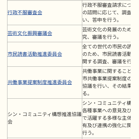
行政不服審査請求につい
行政不服審査会
の諮問に応じて、調査審
い、答申を行う。
芸術文化の発展のため、
芸術文化振興審議会
究、審議を行う。
全ての世代の市民の読書
市民読書活動推進委員会
のため、市民読書活動推
関する調査、審議を行う
共働事業に関すること及
市共働事業提案制度の実
共働事業提案制度推進委員会
協議を行い、その結果を
る。
シン・コミュニティ構想
各種事業への意見及び助
シン・コミュニティ構想推進協議
で活躍する多様な主体間
会
有及び連携の強化に関す
行う。