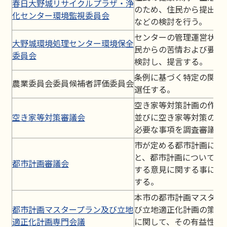
春日大野城リサイクルプラザ・浄
のため、住民から提出さ
化センター環境監視委員会
などの検討を行う。
センターの管理運営状況
大野城環境処理センター環境保全
民からの苦情および要望
委員会
検討し、提言する。
条例に基づく特定の関係
農業委員会委員候補者評価委員会
選任する。
空き家等対策計画の作成
空き家等対策審議会
並びに空き家等対策の実
必要な事項を調査審議す
市が定める都市計画に関
と、都市計画について本
都市計画審議会
する意見に関する事につ
する。
本市の都市計画マスター
都市計画マスタープラン及び立地
び立地適正化計画の策定
適正化計画専門会議
に関して、その有益性や