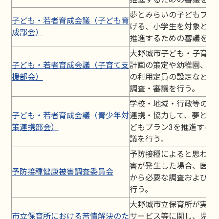
夢とみらいの子どもプラ
子ども・若者育成会議（子ども育
げる、小学生を対象とし
成部会）
推進するための審議を行
大野城市子ども・子育て
子ども・若者育成会議（子育て支
計画の策定や幼稚園、保
援部会）
の利用定員の設定などに
調査・審議を行う。
学校・地域・行政等の関
子ども・若者育成会議（青少年対
連携・協力して、夢とみ
策連携部会）
どもプラン3を推進する
議を行う。
予防接種によると思われ
害が発生した場合、医学
予防接種健康被害調査委員会
から必要な調査および助
行う。
大野城市立保育所が実施
市立保育所における苦情解決のた
サービス等に関し、児童