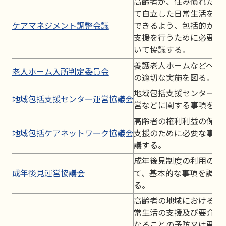
高齢者が、住み慣れた地
て自立した日常生活を営
ケアマネジメント調整会議
できるよう、包括的かつ
支援を行うために必要な
いて協議する。
養護老人ホームなどへの
老人ホーム入所判定委員会
の適切な実施を図る。
地域包括支援センターの
地域包括支援センター運営協議会
営などに関する事項を協
高齢者の権利利益の保護
地域包括ケアネットワーク協議会
支援のために必要な事項
議する。
成年後見制度の利用の促
成年後見運営協議会
て、基本的な事項を調査
る。
高齢者の地域における自
常生活の支援及び要介護
なることの予防又は要介