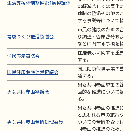
生活支援体制整備第1層協議体
の軽減若しくは悪化の防
体制の整備その他のこれ
する事業等について協議
市民の健康のための企画
健康づくり推進協議会
び調整・啓蒙啓発および
などに関する事項を協議
住居表示に関する重要事
住居表示審議会
する。
国民健康保険事業の重要
国民健康保険運営協議会
議する。
男女共同参画施策の総合
男女共同参画審議会
画的な推進について調査
る。
男女共同参画の推進に影
と思われる市の施策や措
男女共同参画苦情処理委員
ついての苦情を受け付け
同参画の推進のため、施