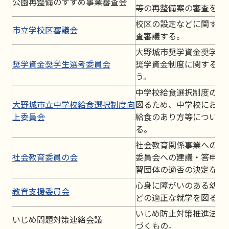
公園再整備のすすめ事業審査会
等の再整備案の審査を行
校区の設定などに関する
市立学校区審議会
査審議する。
大野城市奨学資金奨学生
奨学資金奨学生選考委員会
奨学資金制度に関する助
う。
中学校給食選択制度の魅
大野城市立中学校給食選択制度向
図るため、中学校におけ
上委員会
給食のあり方等について
る。
社会教育関係事業への助
社会教育委員の会
委員会への建議・答申・
習団体の適否の決定など
心身に障がいのある幼児
教育支援委員会
どの適正な就学を図る。
いじめ防止対策推進法の
いじめ問題対策連絡会議
づくもの。