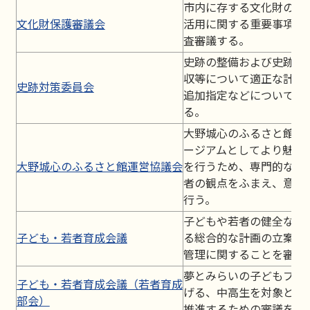
市内に存する文化財の保
文化財保護審議会
活用に関する重要事項に
査審議する。
史跡の整備および史跡指
収等について適正な計画
史跡対策委員会
追加指定などについて審
る。
大野城心のふるさと館が
ージアムとしてより魅力
大野城心のふるさと館運営協議会
を行うため、専門的な立
者の観点をふまえ、意見
行う。
子どもや若者の健全な育
子ども・若者育成会議
る総合的な計画の立案お
管理に関することを審議
夢とみらいの子どもプラ
子ども・若者育成会議（若者育成
げる、中高生を対象とし
部会）
推進するための審議を行