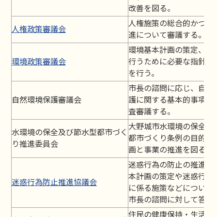
改善を図る。
人権施策の総合的かつ効
人権政策審議会
進について審議する。
環境基本計画の策定、環
環境政策審議会
行うために必要な指針の
を行う。
市長の諮問に応じ、自然
自然環境保護審議会
護に関する基本的事項に
査審議する。
大野城市水環境の保全及
水環境の保全及び節水型都市づく
都市づくり条例の目的に
り推進委員会
画と事業の推進を図る。
迷惑行為の防止の推進に
本計画の策定や迷惑行為
迷惑行為防止推進協議会
に係る施策などについて
市長の諮問に対して答申
住民の健康保持・生活環