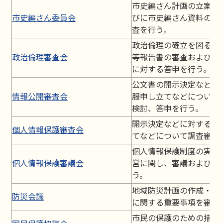
市史編さん計画の立案及
市史編さん委員会
びに市史編さん資料の収
査を行う。
政治倫理の確立を図るた
政治倫理審査会
等報告書の審査および市
に対する答申を行う。
公文書の開示決定などに
情報公開審査会
服申し立てなどについて
検討、答申を行う。
開示決定などに対する不
個人情報保護審査会
てなどについて調査審議
個人情報保護制度の実施
個人情報保護審議会
営に関し、審議および建
う。
地域防災計画の作成・推
防災会議
に関する重要事項を審議
市民の保護のための措置