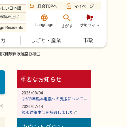
総合TOPへ
マイページ
さしい日本語
声読み上げ
Language
防災サイト
さがす
ign Residents
魅力
しごと・産業
市政
国民健康保険運営協議会
重要なお知らせ
2026/08/04
令和8年熊本地震への支援について
59）
2026/07/14
節水対策本部を解散しました