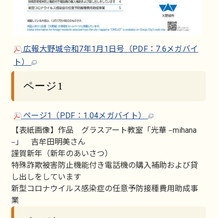
広報大野城令和7年1月1日号（PDF：7.6メガバイ
ト）
ページ1
ページ1（PDF：1.04メガバイト）
【表紙画像】作品 グラスアート教室「光華 ‒mihana
‒」 吉牟田明美さん
謹賀新年（新年のあいさつ）
特殊詐欺被害防止機能付き電話機の購入補助および貸
し出しをしています
新型コロナウイルス感染症の任意予防接種費用助成事
業