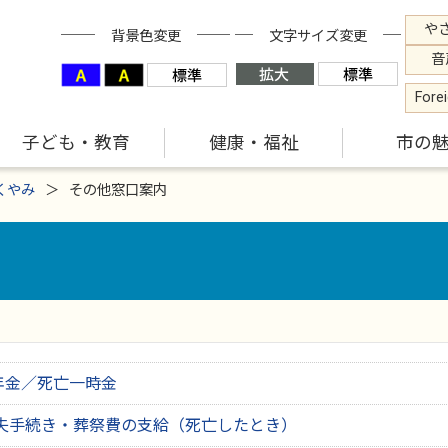
や
背景色変更
文字サイズ変更
音
Fore
子ども・教育
健康・福祉
市の
くやみ
その他窓口案内
年金／死亡一時金
失手続き・葬祭費の支給（死亡したとき）