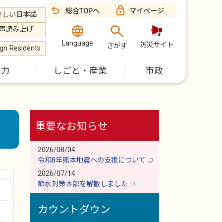
総合TOPへ
マイページ
さしい日本語
声読み上げ
Language
防災サイト
さがす
ign Residents
魅力
しごと・産業
市政
重要なお知らせ
2026/08/04
令和8年熊本地震への支援について
2026/07/14
節水対策本部を解散しました
カウントダウン