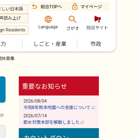
総合TOPへ
マイページ
さしい日本語
声読み上げ
Language
防災サイト
さがす
ign Residents
魅力
しごと・産業
市政
団体募集
重要なお知らせ
2026/08/04
令和8年熊本地震への支援について
23）
2026/07/14
節水対策本部を解散しました