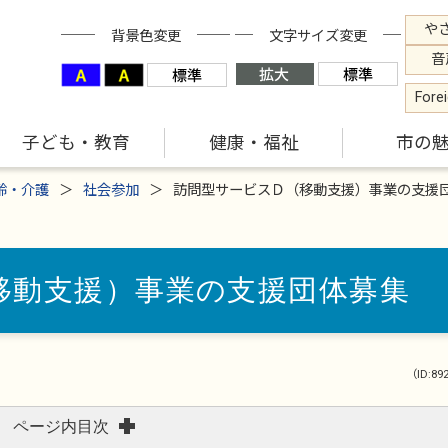
や
背景色変更
文字サイズ変更
音
Fore
子ども・教育
健康・福祉
市の
齢・介護
社会参加
訪問型サービスＤ（移動支援）事業の支援
移動支援）事業の支援団体募集
（ID:89
ページ内目次