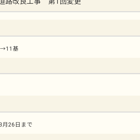
号線道路改良工事 第1回変更
基→11基
3月26日まで