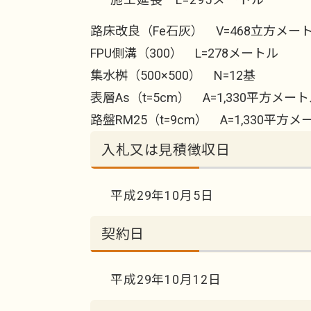
路床改良（Fe石灰） V=468立方メー
FPU側溝（300） L=278メートル
集水桝（500×500） N=12基
表層As（t=5cm） A=1,330平方メー
路盤RM25（t=9cm） A=1,330平方
入札又は見積徴収日
平成29年10月5日
契約日
平成29年10月12日