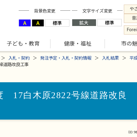
や
背景色変更
文字サイズ変更
音
Fore
子ども・教育
健康・福祉
市の
入札・契約
発注予定・入札・契約情報
入札結果
平
号線道路改良工事
 17白木原2822号線道路改良
（ID:9