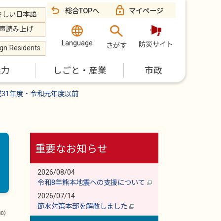
総合TOPへ
マイページ
さしい日本語
声読み上げ
Language
防災サイト
さがす
ign Residents
魅力
しごと・産業
市政
成31年度・令和元年度以前
重要なお知らせ
2026/08/04
令和8年熊本地震への支援について
2026/07/14
節水対策本部を解散しました
80）