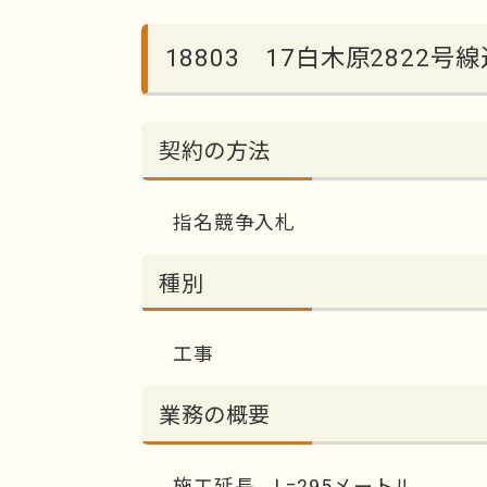
18803 17白木原2822
契約の方法
指名競争入札
種別
工事
業務の概要
施工延長 L=295メートル