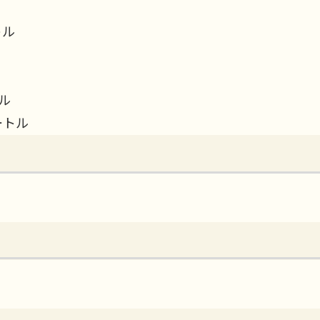
トル
トル
メートル