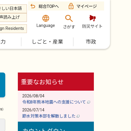
総合TOPへ
マイページ
さしい日本語
声読み上げ
Language
防災サイト
さがす
ign Residents
魅力
しごと・産業
市政
重要なお知らせ
2026/08/04
令和8年熊本地震への支援について
78）
2026/07/14
節水対策本部を解散しました