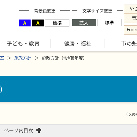
や
背景色変更
文字サイズ変更
音
Fore
子ども・教育
健康・福祉
市の
室
施政方針
施政方針（令和8年度）
）
（ID:86
ページ内目次