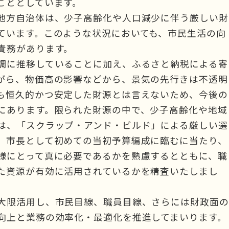
こととしています。
地方自治体は、少子高齢化や人口減少に伴う厳しい財
ています。このような状況においても、市民生活の向
責務があります。
調に推移していることに加え、ふるさと納税による寄
がら、物価高の影響などから、景気の先行きは不透明
も恒久的かつ安定した財源とは言えないため、今後の
にあります。限られた財源の中で、少子高齢化や地域
は、「スクラップ・アンド・ビルド」による厳しい選
、市長として初めての当初予算編成に臨むに当たり、
様にとって真に必要であるかを熟慮するとともに、職
た資源が有効に活用されているかを精査いたしまし
大限活用し、市民目線、職員目線、さらには財政面の
向上と業務の効率化・最適化を推進してまいります。