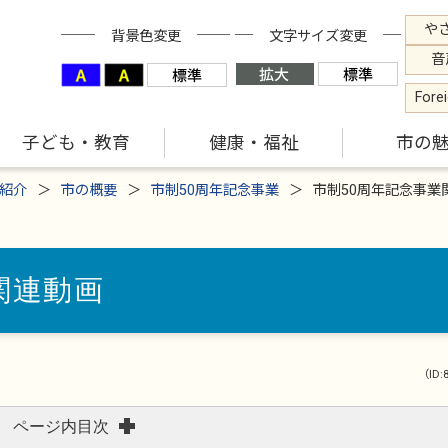
や
背景色変更
文字サイズ変更
音
Fore
子ども・教育
健康・福祉
市の
紹介
市の概要
市制50周年記念事業
市制50周年記念事業
関連動画
（ID:
ページ内目次