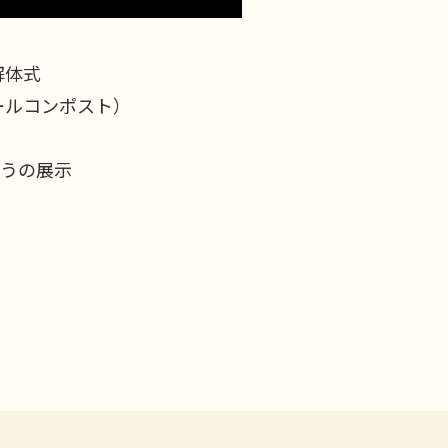
解体式
ールコンポスト）
ろうの展示
グ