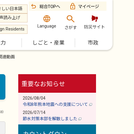
総合TOPへ
マイページ
さしい日本語
声読み上げ
Language
防災サイト
さがす
ign Residents
魅力
しごと・産業
市政
関連動画
重要なお知らせ
2026/08/04
令和8年熊本地震への支援について
83）
2026/07/14
節水対策本部を解散しました