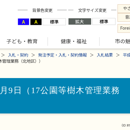
や
背景色変更
文字サイズ変更
音
Fore
子ども・教育
健康・福祉
市の
入札・契約
発注予定・入札・契約情報
入札結果
平
樹木管理業務（北地区））
2月9日（17公園等樹木管理業務
（ID:8