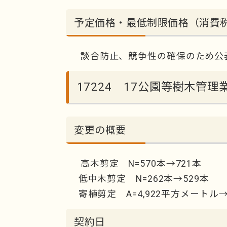
予定価格・最低制限価格（消費
談合防止、競争性の確保のため公
17224 17公園等樹木管
変更の概要
高木剪定 N=570本→721本
低中木剪定 N=262本→529本
寄植剪定 A=4,922平方メートル→
契約日