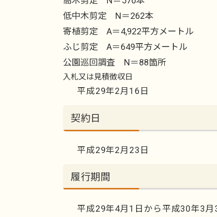
高木剪定 N＝570本
低中木剪定 N＝262本
寄植剪定 A＝4,922平方メートル
ふじ剪定 A＝649平方メートル
公園巡回調査 N＝88箇所
入札又は見積徴収日
平成29年2月16日
契約日
平成29年2月23日
履行期間
平成29年4月1日から平成30年3月