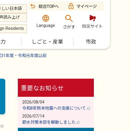
総合TOPへ
マイページ
さしい日本語
声読み上げ
Language
防災サイト
さがす
ign Residents
魅力
しごと・産業
市政
成31年度・令和元年度以前
重要なお知らせ
2026/08/04
令和8年熊本地震への支援について
2026/07/14
節水対策本部を解散しました
11）