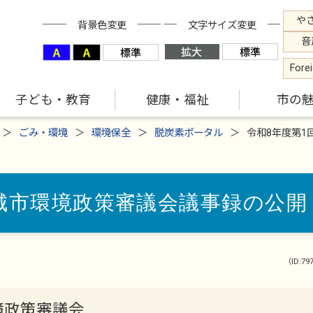
や
背景色変更
文字サイズ変更
音
Fore
子ども・教育
健康・福祉
市の
ごみ・環境
環境保全
脱炭素ポータル
令和8年度第1
城市環境政策審議会議事録の公開
（ID:79
境政策審議会