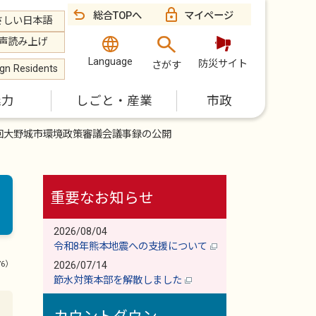
総合TOPへ
マイページ
さしい日本語
声読み上げ
Language
防災サイト
さがす
ign Residents
魅力
しごと・産業
市政
回大野城市環境政策審議会議事録の公開
重要なお知らせ
2026/08/04
令和8年熊本地震への支援について
76）
2026/07/14
節水対策本部を解散しました