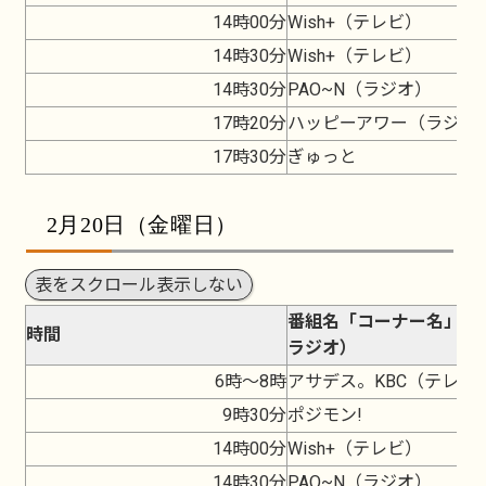
14時00分
Wish+（テレビ）
14時30分
Wish+（テレビ）
14時30分
PAO~N（ラジオ）
17時20分
ハッピーアワー（ラジオ
17時30分
ぎゅっと
2月20日（金曜日）
表をスクロール表示しない
番組名「コーナー名」（
時間
ラジオ）
6時～8時
アサデス。KBC（テレビ
9時30分
ポジモン!
14時00分
Wish+（テレビ）
14時30分
PAO~N（ラジオ）