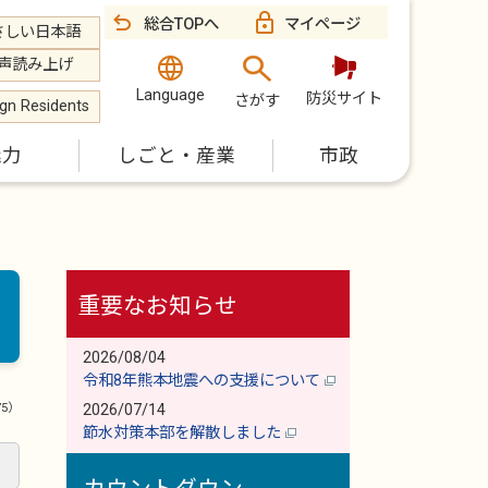
総合TOPへ
マイページ
さしい日本語
声読み上げ
Language
防災サイト
さがす
ign Residents
魅力
しごと・産業
市政
重要なお知らせ
2026/08/04
令和8年熊本地震への支援について
75）
2026/07/14
節水対策本部を解散しました