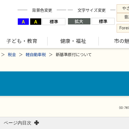
や
背景色変更
文字サイズ変更
音
Fore
子ども・教育
健康・福祉
市の
税金
軽自動車税
新基準原付について
（ID:78
ページ内目次