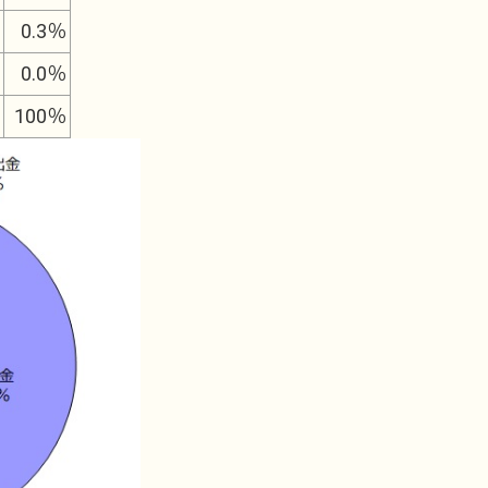
0.3％
0.0％
100％