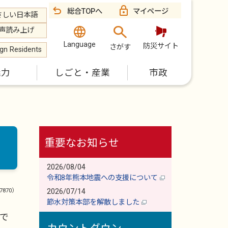
総合TOPへ
マイページ
さしい日本語
声読み上げ
Language
防災サイト
さがす
ign Residents
魅力
しごと・産業
市政
重要なお知らせ
2026/08/04
令和8年熊本地震への支援について
:7870）
2026/07/14
節水対策本部を解散しました
で