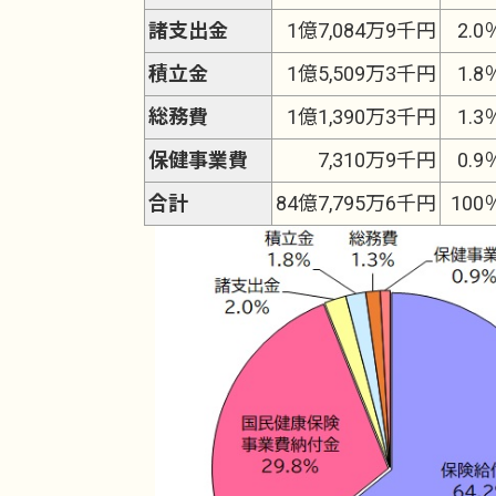
諸支出金
1億7,084万9千円
2.0
積立金
1億5,509万3千円
1.8
総務費
1億1,390万3千円
1.3
保健事業費
7,310万9千円
0.9
合計
84億7,795万6千円
100