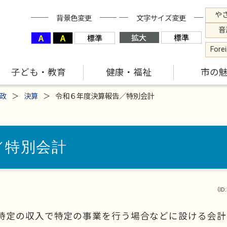
や
背景色変更
文字サイズ変更
音
Fore
子ども・教育
健康・福祉
市の
政
決算
令和６年度決算報告／特別会計
／特別会計
（ID
特定の収入で特定の事業を行う場合などに設ける会計