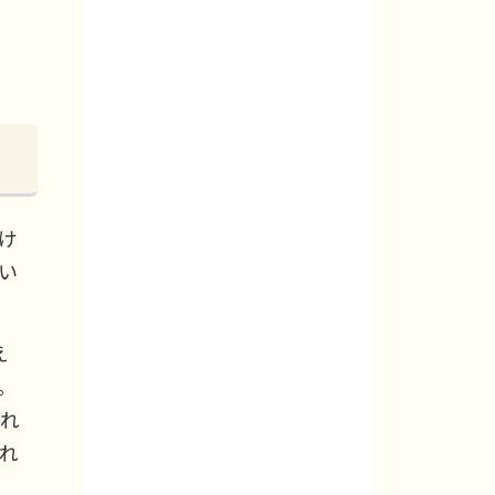
け
い
え
。
れ
れ