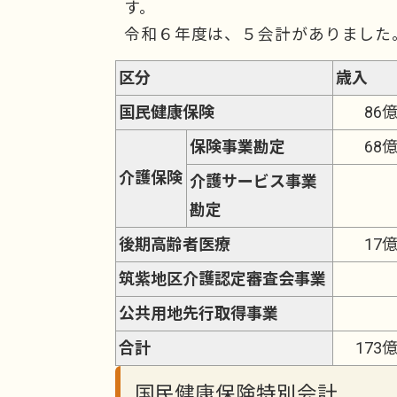
す。
令和６年度は、５会計がありました
区分
歳入
国民健康保険
86億
保険事業勘定
68億
介護保険
介護サービス事業
勘定
後期高齢者医療
17億
筑紫地区介護認定審査会事業
公共用地先行取得事業
合計
173
国民健康保険特別会計