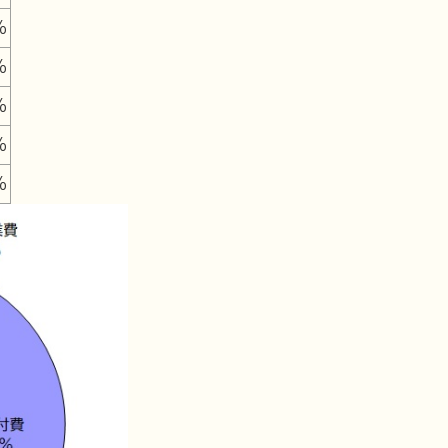
％
％
％
％
％