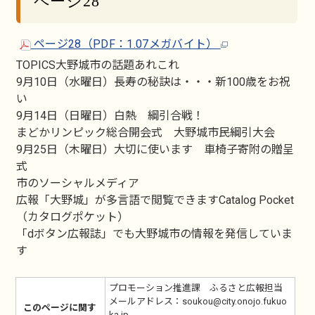
ページ28
ページ28（PDF：1.07メガバイト）
TOPICS大野城市の話題あれこれ
9月10日（水曜日）長寿の秘訣は・・・新100歳をお祝
い
9月14日（日曜日）白熱 綱引合戦！
まどかリンピック総合開会式 大野城市民綱引大会
9月25日（木曜日）大切に使います 車椅子寄附の贈呈
式
市のソーシャルメディア
広報「大野城」が多言語で閲覧できますCatalog Pocket
（カタログポケット）
「dボタン広報誌」でも大野城市の情報を発信していま
す
プロモーション推進課 ふるさと広報担当
メールアドレス：soukou@city.onojo.fukuo
このページに関す
ka.jp