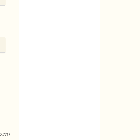
D:771）