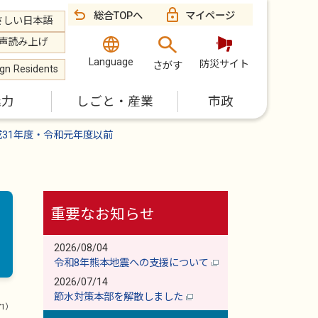
総合TOPへ
マイページ
さしい日本語
声読み上げ
Language
防災サイト
さがす
ign Residents
魅力
しごと・産業
市政
成31年度・令和元年度以前
重要なお知らせ
2026/08/04
令和8年熊本地震への支援について
2026/07/14
節水対策本部を解散しました
71）