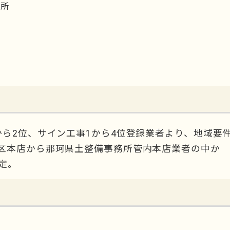
業所
ら2位、サイン工事1から4位登録業者より、地域要
区本店から那珂県土整備事務所管内本店業者の中か
定。