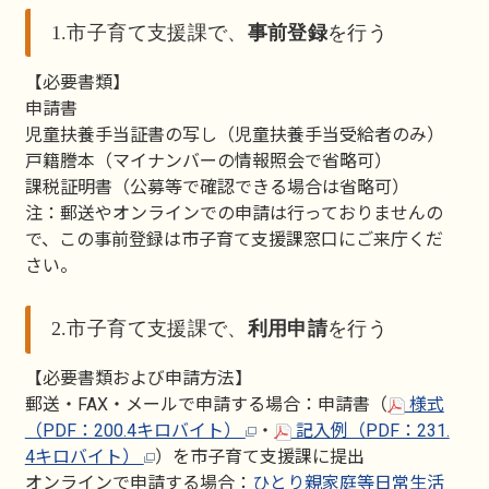
1.市子育て支援課で、
事前登録
を行う
【必要書類】
申請書
児童扶養手当証書の写し（児童扶養手当受給者のみ）
戸籍謄本（マイナンバーの情報照会で省略可）
課税証明書（公募等で確認できる場合は省略可）
注：郵送やオンラインでの申請は行っておりませんの
で、この事前登録は市子育て支援課窓口にご来庁くだ
さい。
2.市子育て支援課で、
利用申請
を行う
【必要書類および申請方法】
郵送・FAX・メールで申請する場合：申請書（
様式
（PDF：200.4キロバイト）
・
記入例（PDF：231.
4キロバイト）
）を市子育て支援課に提出
オンラインで申請する場合：
ひとり親家庭等日常生活