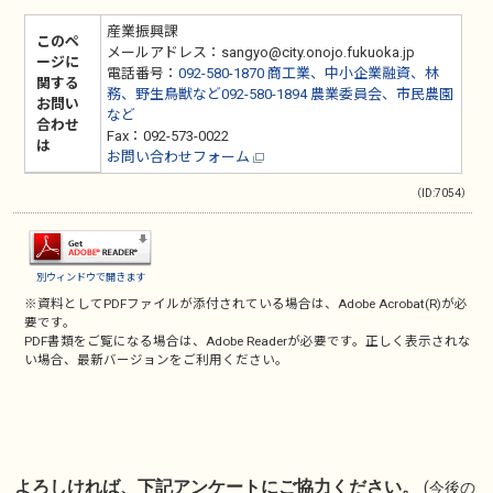
産業振興課
このペ
メールアドレス：sangyo@city.onojo.fukuoka.jp
ージに
電話番号：
092-580-1870 商工業、中小企業融資、林
関する
務、野生鳥獣など092-580-1894 農業委員会、市民農園
お問い
など
合わせ
Fax：092-573-0022
は
お問い合わせフォーム
（ID:7054）
別ウィンドウで開きます
※資料としてPDFファイルが添付されている場合は、
Adobe Acrobat(R)
が必
要です。
PDF書類をご覧になる場合は、
Adobe Reader
が必要です。正しく表示されな
い場合、最新バージョンをご利用ください。