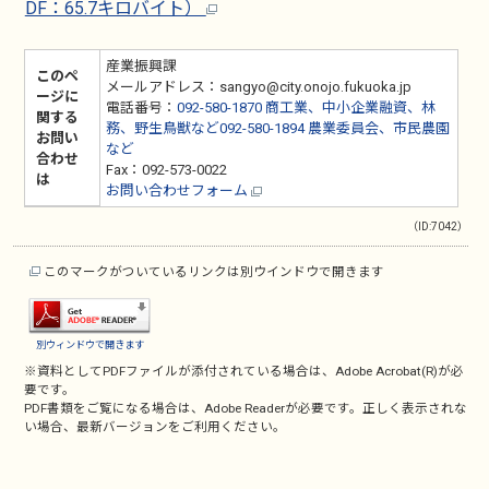
DF：65.7キロバイト）
産業振興課
このペ
メールアドレス：sangyo@city.onojo.fukuoka.jp
ージに
電話番号：
092-580-1870 商工業、中小企業融資、林
関する
務、野生鳥獣など092-580-1894 農業委員会、市民農園
お問い
など
合わせ
Fax：092-573-0022
は
お問い合わせフォーム
（ID:7042）
このマークがついているリンクは別ウインドウで開きます
別ウィンドウで開きます
※資料としてPDFファイルが添付されている場合は、
Adobe Acrobat(R)
が必
要です。
PDF書類をご覧になる場合は、
Adobe Reader
が必要です。正しく表示されな
い場合、最新バージョンをご利用ください。