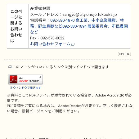
産業振興課
このペ
メールアドレス：sangyo@city.onojo.fukuoka.jp
ージに
電話番号：
092-580-1870 商工業、中小企業融資、林
関する
務、野生鳥獣など092-580-1894 農業委員会、市民農園
お問い
など
合わせ
Fax：092-573-0022
は
お問い合わせフォーム
（ID:7016）
このマークがついているリンクは別ウインドウで開きます
別ウィンドウで開きます
※資料としてPDFファイルが添付されている場合は、
Adobe Acrobat(R)
が必
要です。
PDF書類をご覧になる場合は、
Adobe Reader
が必要です。正しく表示されな
い場合、最新バージョンをご利用ください。