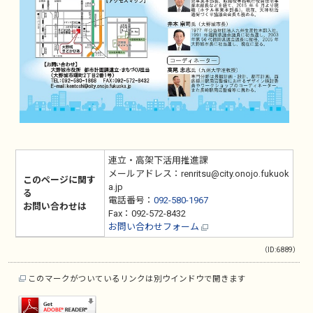
連立・高架下活用推進課
メールアドレス：renritsu@city.onojo.fukuok
このページに関す
a.jp
る
電話番号：
092-580-1967
お問い合わせは
Fax：092-572-8432
お問い合わせフォーム
（ID:6889）
このマークがついているリンクは別ウインドウで開きます