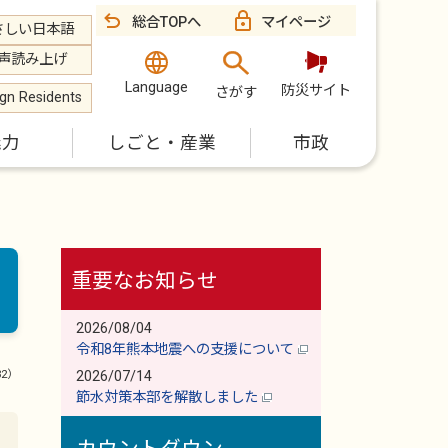
総合TOPへ
マイページ
さしい日本語
声読み上げ
Language
防災サイト
さがす
ign Residents
魅力
しごと・産業
市政
重要なお知らせ
2026/08/04
令和8年熊本地震への支援について
32）
2026/07/14
節水対策本部を解散しました