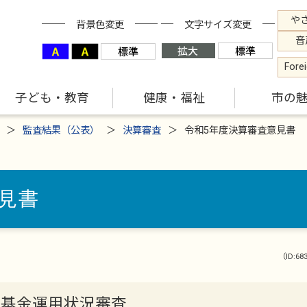
や
背景色変更
文字サイズ変更
音
Fore
子ども・教育
健康・福祉
市の
監査結果（公表）
決算審査
令和5年度決算審査意見書
見書
（ID:68
び基金運用状況審査