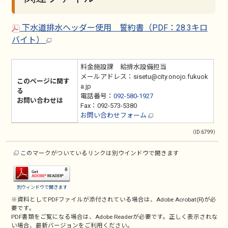
下水道排水ヘッダー使用 誓約書（PDF：28.3キロ
バイト）
料金施設課 給排水設備担当
メールアドレス：sisetu@city.onojo.fukuok
このページに関す
a.jp
る
電話番号：
092-580-1927
お問い合わせは
Fax：092-573-5380
お問い合わせフォーム
（ID:6799）
このマークがついているリンクは別ウインドウで開きます
別ウィンドウで開きます
※資料としてPDFファイルが添付されている場合は、
Adobe Acrobat(R)
が必
要です。
PDF書類をご覧になる場合は、
Adobe Reader
が必要です。正しく表示されな
い場合、最新バージョンをご利用ください。