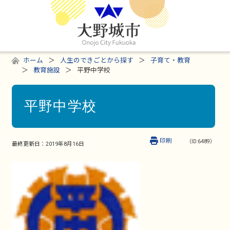
ホーム
人生のできごとから探す
子育て・教育
教育施設
平野中学校
平野中学校
印刷
（ID:6489）
最終更新日：
2019年8月16日