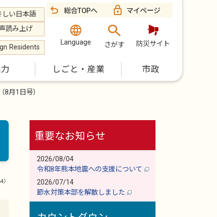
総合TOPへ
マイページ
さしい日本語
声読み上げ
Language
防災サイト
さがす
ign Residents
魅力
しごと・産業
市政
（8月1日号）
重要なお知らせ
2026/08/04
令和8年熊本地震への支援について
64）
2026/07/14
節水対策本部を解散しました