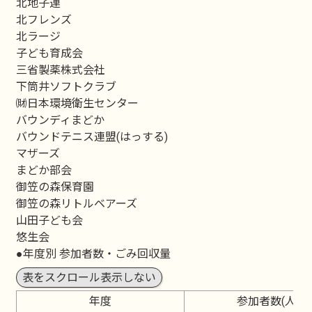
北地子連
北フレンズ
北ラージ
子ども育成会
三省製薬株式会社
下筒井ソフトクラブ
㈶日本環境衛生センター
バウンディまどか
バウンドテニス連盟(はっする)
マザーズ
まどか部会
御笠の森保育園
御笠の森リトルベアーズ
山田子ども会
悠生会
●年度別 参加者数・ごみ回収量
表をスクロール表示しない
年度
参加者数(人)