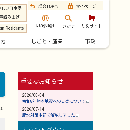
総合TOPへ
マイページ
さしい日本語
声読み上げ
Language
防災サイト
さがす
ign Residents
魅力
しごと・産業
市政
重要なお知らせ
2026/08/04
令和8年熊本地震への支援について
72）
2026/07/14
節水対策本部を解散しました