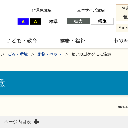
や
背景色変更
文字サイズ変更
音
Fore
子ども・教育
健康・福祉
市の
ごみ・環境
動物・ペット
セアカゴケグモに注意
意
（ID:63
ページ内目次