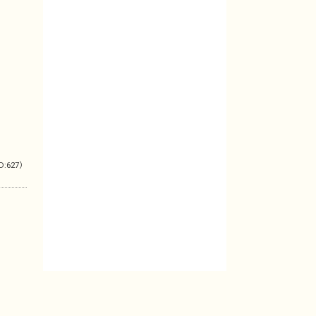
D:627）