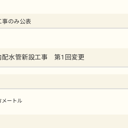
工事のみ公表
地内配水管新設工事 第1回変更
平方メートル