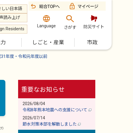
総合TOPへ
マイページ
さしい日本語
声読み上げ
Language
防災サイト
さがす
ign Residents
魅力
しごと・産業
市政
成31年度・令和元年度以前
重要なお知らせ
2026/08/04
令和8年熊本地震への支援について
2026/07/14
節水対策本部を解散しました
27）