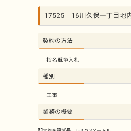
17525 16川久保一丁目
契約の方法
指名競争入札
種別
工事
業務の概要
配水管布設延長 L=373.3メートル