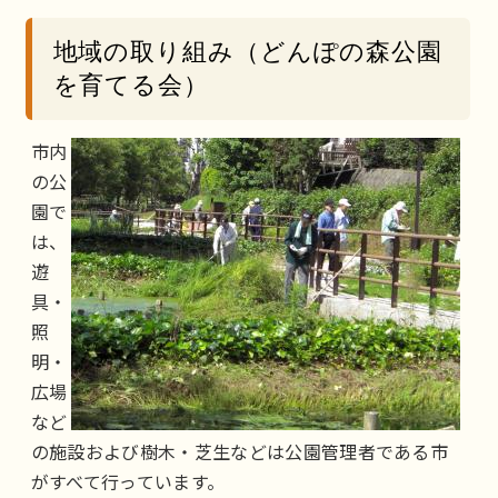
地域の取り組み（どんぽの森公園
を育てる会）
市内
の公
園で
は、
遊
具・
照
明・
広場
など
の施設および樹木・芝生などは公園管理者である市
がすべて行っています。