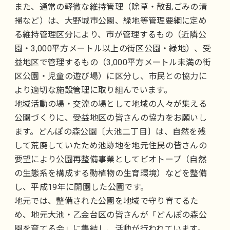
また、通常の軽微な維持管理（除草・散乱ごみの清
掃など）は、大野城市公園、緑地等管理要綱に定め
る維持管理区分により、市が管理するもの（近隣公
園・3,000平方メートル以上の街区公園・緑地）、受
益地区で管理するもの（3,000平方メートル未満の街
区公園・児童の遊び場）に区分し、市民との協力に
より適切な施設管理に取り組んでいます。
地域活動の場・交流の場として地域の人々が集える
公園づくりに、受益地区の皆さんの協力をお願いし
ます。どんぽの森公園〔大池二丁目〕は、自然を残
して荒廃していたため池跡地を地元住民の皆さんの
要望により公園再整備事業としてビオトープ（自然
の生態系を構成する動植物の生育環境）などを整備
し、平成19年に開園した公園です。
地元では、整備された公園を地域で守り育てるた
め、地元大池・乙金台区の皆さんが「どんぽの森公
園を育てる会」に集結し、活動が行われています。