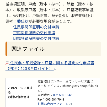
載事項証明、戸籍（謄本・抄本）、除籍（謄本・抄
本）、改製原戸籍（謄本・抄本）、戸籍記載事項証
明、受理証明、戸籍附票、身分証明、印鑑登録証明
備考：
委任状
が必要な場合があります。
住民票関係証明の交付申請
戸籍関係証明の交付申請
印鑑登録証明書の交付申請
関連ファイル
住民票・印鑑登録・戸籍に関する証明交付申請書
（PDF：120.8キロバイト）
総合窓口センター 受付・サービス担当
メールアドレス：shimin@city.onojo.fukuok
このページに関す
a.jp
る
電話番号：
092-580-1842
お問い合わせは
Fax：092-501-7948
お問い合わせフォーム