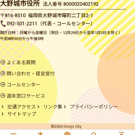
大野城市役所
法人番号 8000020402192
〒816-8510 福岡県大野城市曙町二丁目2-1
092-501-2211（代表・コールセンター）
開庁日時：月曜から金曜日（祝日・12月29日から翌年1月3日を除く）
午前8時30分から午後5時
よくある質問
問い合わせ・提言受付
コールセンター
週末窓口サービス
交通アクセス
リンク集
プライバシーポリシー
サイトマップ
©2026 Onojo City
menu
accessibility_new
language
search
vertical_align_top