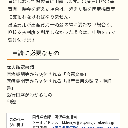
者に代わって保険者に申請します。出産費用が出産
育児一時金を超えた場合は、超えた額を医療機関等
に支払わなければなりません。
出産費用が出産育児一時金の額に満たない場合と、
直接支払制度を利用しなかった場合は、申請を市で
受け付けます。
申請に必要なもの
本人確認書類
医療機関等から交付される「合意文書」
医療機関等から交付される「出産費用の領収・明細
書」
銀行口座がわかるもの
印鑑
国保年金課 国保年金担当
このペー
メールアドレス：kkhoiryo@city.onojo.fukuoka.jp
ジに関す
電話番号：
（国民健康保険）092-580-1846、092-58