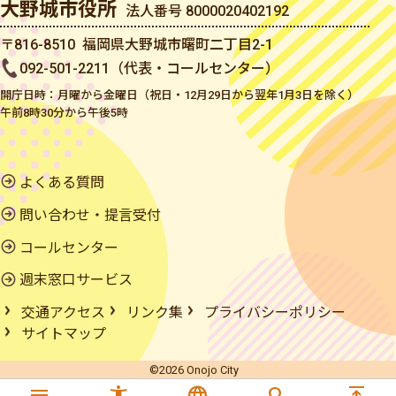
大野城市役所
法人番号 8000020402192
〒816-8510 福岡県大野城市曙町二丁目2-1
092-501-2211（代表・コールセンター）
開庁日時：月曜から金曜日（祝日・12月29日から翌年1月3日を除く）
午前8時30分から午後5時
よくある質問
問い合わせ・提言受付
コールセンター
週末窓口サービス
交通アクセス
リンク集
プライバシーポリシー
サイトマップ
©2026 Onojo City
menu
accessibility_new
language
search
vertical_align_top